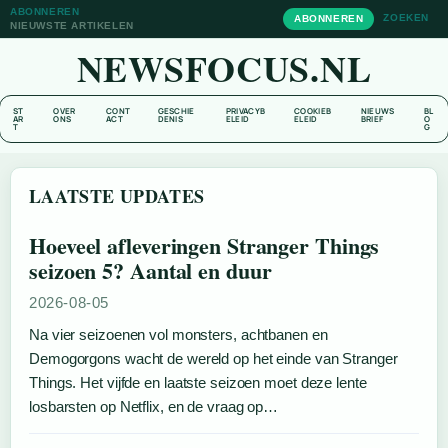
ABONNEREN
ZOEKEN
ABONNEREN
NIEUWSTE ARTIKELEN
NEWSFOCUS.NL
ST
OVER
CONT
GESCHIE
PRIVACYB
COOKIEB
NIEUWS
BL
AR
ONS
ACT
DENIS
ELEID
ELEID
BRIEF
O
T
G
LAATSTE UPDATES
Hoeveel afleveringen Stranger Things
seizoen 5? Aantal en duur
2026-08-05
Na vier seizoenen vol monsters, achtbanen en
Demogorgons wacht de wereld op het einde van Stranger
Things. Het vijfde en laatste seizoen moet deze lente
losbarsten op Netflix, en de vraag op…