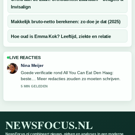
Invisalign
Makkelijk bruto-netto berekenen: zo doe je dat (2025)
Hoe oud is Emma Kok? Leeftijd, ziekte en relatie
LIVE REACTIES
Emma de Vries
Sterke duiding rond Hoeveel afleveringen Stranger
Things seizoen 5? Aantal.... Dit is de duidelijkste
samenvatting die ik vandaag heb gezien.
7 MIN GELEDEN
NEWSFOCUS.NL
NewsFocus.nl combineert nieuws, gidsen en analyses in een moderne