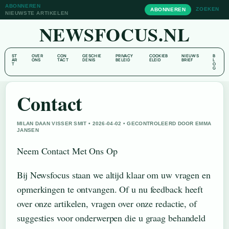
ABONNEREN
ZOEKEN
ABONNEREN
NIEUWSTE ARTIKELEN
NEWSFOCUS.NL
ST
OVER
CON
GESCHIE
PRIVACY
COOKIEB
NIEUWS
B
AR
ONS
TACT
DENIS
BELEID
ELEID
BRIEF
L
T
O
G
Contact
MILAN DAAN VISSER SMIT • 2026-04-02 • GECONTROLEERD DOOR EMMA
JANSEN
Neem Contact Met Ons Op
Bij Newsfocus staan we altijd klaar om uw vragen en
opmerkingen te ontvangen. Of u nu feedback heeft
over onze artikelen, vragen over onze redactie, of
suggesties voor onderwerpen die u graag behandeld