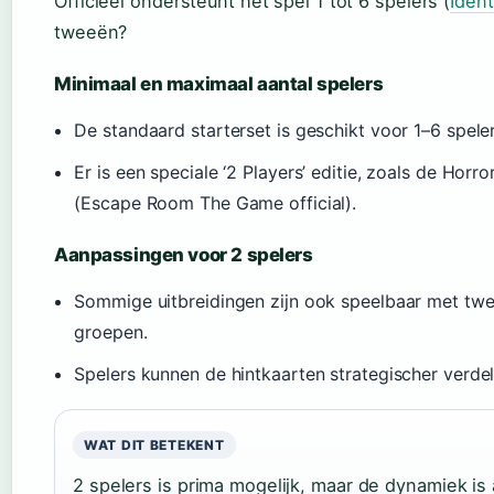
Officieel ondersteunt het spel 1 tot 6 spelers (
Iden
tweeën?
Minimaal en maximaal aantal spelers
De standaard starterset is geschikt voor 1–6 speler
Er is een speciale ‘2 Players’ editie, zoals de Hor
(Escape Room The Game official).
Aanpassingen voor 2 spelers
Sommige uitbreidingen zijn ook speelbaar met twee,
groepen.
Spelers kunnen de hintkaarten strategischer verdel
WAT DIT BETEKENT
2 spelers is prima mogelijk, maar de dynamiek is