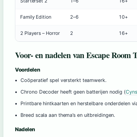
Starterset 2
1–6
16+
Family Edition
2–6
10+
2 Players – Horror
2
16+
Voor- en nadelen van Escape Room
Voordelen
Coöperatief spel versterkt teamwerk.
Chrono Decoder heeft geen batterijen nodig (
Cyns
Printbare hintkaarten en herstelbare onderdelen vi
Breed scala aan thema’s en uitbreidingen.
Nadelen