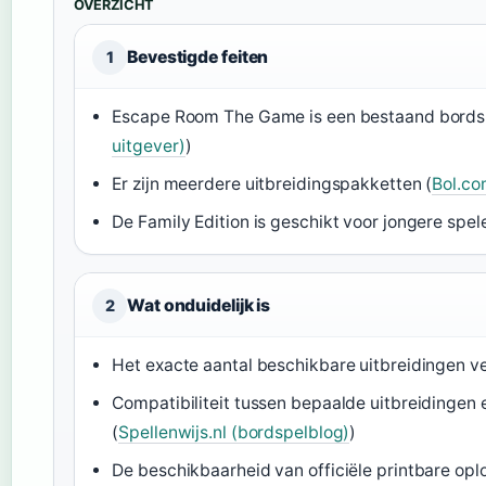
OVERZICHT
Bevestigde feiten
1
Escape Room The Game is een bestaand bordsp
uitgever)
)
Er zijn meerdere uitbreidingspakketten (
Bol.co
De Family Edition is geschikt voor jongere spele
Wat onduidelijk is
2
Het exacte aantal beschikbare uitbreidingen ver
Compatibiliteit tussen bepaalde uitbreidingen 
(
Spellenwijs.nl (bordspelblog)
)
De beschikbaarheid van officiële printbare opl