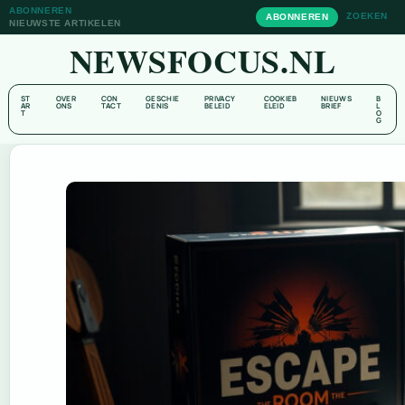
ABONNEREN
ZOEKEN
ABONNEREN
NIEUWSTE ARTIKELEN
NEWSFOCUS.NL
ST
OVER
CON
GESCHIE
PRIVACY
COOKIEB
NIEUWS
B
AR
ONS
TACT
DENIS
BELEID
ELEID
BRIEF
L
T
O
G