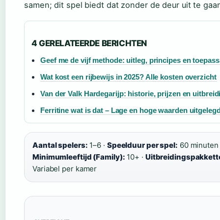
samen; dit spel biedt dat zonder de deur uit te gaa
4 GERELATEERDE BERICHTEN
Geef me de vijf methode: uitleg, principes en toepass
Wat kost een rijbewijs in 2025? Alle kosten overzicht
Van der Valk Hardegarijp: historie, prijzen en uitbreid
Ferritine wat is dat – Lage en hoge waarden uitgeleg
Aantal spelers:
1–6 ·
Speelduur per spel:
60 minuten
Minimumleeftijd (Family):
10+ ·
Uitbreidingspakkett
Variabel per kamer