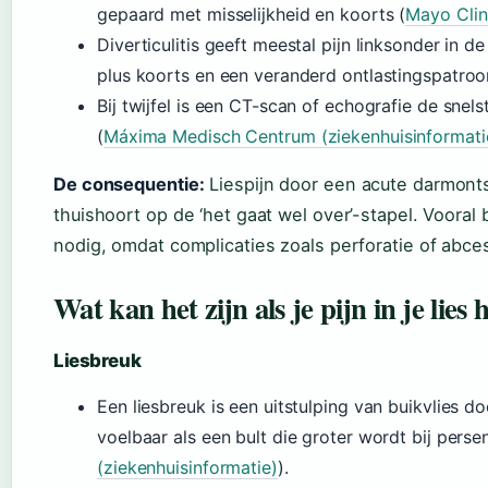
gepaard met misselijkheid en koorts (
Mayo Clin
Diverticulitis geeft meestal pijn linksonder in de 
plus koorts en een veranderd ontlastingspatroo
Bij twijfel is een CT-scan of echografie de snel
(
Máxima Medisch Centrum (ziekenhuisinformati
De consequentie:
Liespijn door een acute darmonts
thuishoort op de ‘het gaat wel over’-stapel. Vooral 
nodig, omdat complicaties zoals perforatie of abc
Wat kan het zijn als je pijn in je lies 
Liesbreuk
Een liesbreuk is een uitstulping van buikvlies d
voelbaar als een bult die groter wordt bij persen 
(ziekenhuisinformatie)
).