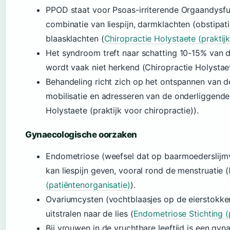
PPOD staat voor Psoas-irriterende Orgaandysf
combinatie van liespijn, darmklachten (obstipat
blaasklachten (
Chiropractie Holystaete (praktijk
Het syndroom treft naar schatting 10-15% van d
wordt vaak niet herkend (Chiropractie Holystaete
Behandeling richt zich op het ontspannen van d
mobilisatie en adresseren van de onderliggend
Holystaete (praktijk voor chiropractie)).
Gynaecologische oorzaken
Endometriose (weefsel dat op baarmoederslijmvl
kan liespijn geven, vooral rond de menstruatie (
(patiëntenorganisatie)
).
Ovariumcysten (vochtblaasjes op de eierstokk
uitstralen naar de lies (
Endometriose Stichting (
Bij vrouwen in de vruchtbare leeftijd is een gy