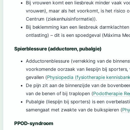
Bij vrouwen komt een liesbreuk minder vaak voo
vrouwen), maar als het voorkomt, is het risic
Centrum (ziekenhuisinformatie)).
Bij beklemming kan een liesbreuk darmklachten 
ontlasting) – dit is een spoedgeval (Máxima Me
Spierblessure (adductoren, pubalgie)
Adductorenblessure (verrekking van de binnens
voorkomende oorzaak van liespijn bij sporters
gevallen (
Physiopedia (fysiotherapie kennisban
De pijn zit aan de binnenzijde van de bovenbeen
van de benen of bij traplopen (
Podotherapie Reg
Pubalgie (liespijn bij sporters) is een overbel
samengaat met zwakte van de buikspieren (
Phy
PPOD-syndroom