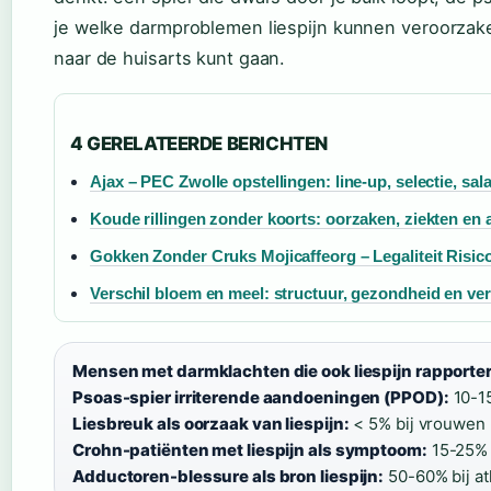
je welke darmproblemen liespijn kunnen veroorzak
naar de huisarts kunt gaan.
4 GERELATEERDE BERICHTEN
Ajax – PEC Zwolle opstellingen: line-up, selectie, sal
Koude rillingen zonder koorts: oorzaken, ziekten en 
Gokken Zonder Cruks Mojicaffeorg – Legaliteit Risico
Verschil bloem en meel: structuur, gezondheid en v
Mensen met darmklachten die ook liespijn rapporte
Psoas-spier irriterende aandoeningen (PPOD):
10-15
Liesbreuk als oorzaak van liespijn:
< 5% bij vrouwen 
Crohn-patiënten met liespijn als symptoom:
15-25% 
Adductoren-blessure als bron liespijn:
50-60% bij at