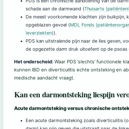
PDS is een chronische aandoening van de darmf
schade aan de darmwand (
Thuisarts (patiënte
De meest voorkomende klachten zijn buikpijn, k
opgeblazen gevoel (
MDL Fonds (patiëntenorgan
leverziekten)
).
PDS kan uitstralende pijn naar de lies geven, v
de opgezette darm druk uitoefent op de psoas 
Het onderscheid:
Waar PDS ‘slechts’ functionele k
kunnen IBD en diverticulitis echte ontsteking en a
medische aandacht vraagt.
Kan een darmontsteking liespijn ver
Acute darmontsteking versus chronische ontste
Een acute darmontsteking zoals diverticulitis (o
darm) kan pijn geven die uitstraalt naar de link