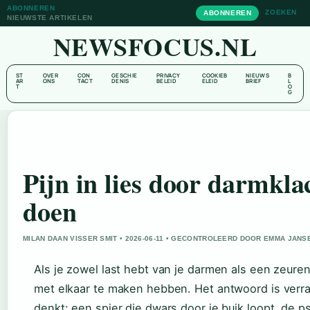
ABONNEREN
ZOEKEN
ABONNEREN
NIEUWSTE ARTIKELEN
NEWSFOCUS.NL
ST
OVER
CON
GESCHIE
PRIVACY
COOKIEB
NIEUWS
B
AR
ONS
TACT
DENIS
BELEID
ELEID
BRIEF
L
T
O
G
Pijn in lies door darmkla
doen
MILAN DAAN VISSER SMIT • 2026-06-11 • GECONTROLEERD DOOR EMMA JANS
Als je zowel last hebt van je darmen als een zeurende
met elkaar te maken hebben. Het antwoord is verra
denkt: een spier die dwars door je buik loopt, de ps