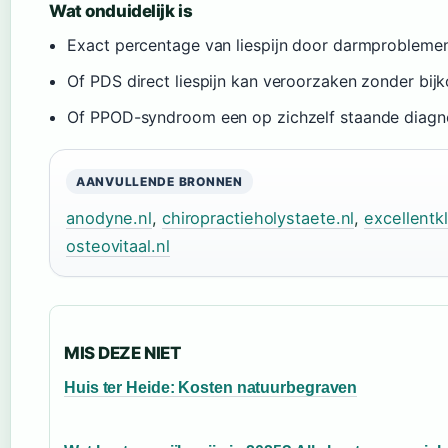
Wat onduidelijk is
Exact percentage van liespijn door darmprobleme
Of PDS direct liespijn kan veroorzaken zonder bi
Of PPOD-syndroom een op zichzelf staande diagn
AANVULLENDE BRONNEN
anodyne.nl
,
chiropractieholystaete.nl
,
excellentkl
osteovitaal.nl
MIS DEZE NIET
Huis ter Heide: Kosten natuurbegraven