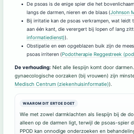
De psoas is de enige spier die het bovenlichaa
langs de darmen, nieren en de blaas (
Johnson Me
Bij irritatie kan de psoas verkrampen, wat leidt 
aan één kant, die verergert bij lopen of lang zitt
informatiedienst)
).
Obstipatie en een opgeblazen buik zijn de me
psoas irriteren (
Podotherapie Reggestreek (podo
De verhouding:
Niet alle liespijn komt door darmen
gynaecologische oorzaken (bij vrouwen) zijn mins
Medisch Centrum (ziekenhuisinformatie)
).
WAAROM DIT ERTOE DOET
Wie met zowel darmklachten als liespijn bij de do
alleen op de darmen ligt, terwijl de psoas-spier
PPOD kan onnodige onderzoeken en behandelin