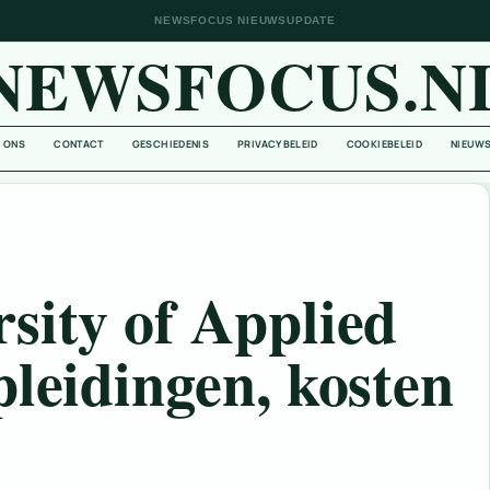
NEWSFOCUS NIEUWSUPDATE
NEWSFOCUS.N
 ONS
CONTACT
GESCHIEDENIS
PRIVACYBELEID
COOKIEBELEID
NIEUWS
sity of Applied
pleidingen, kosten