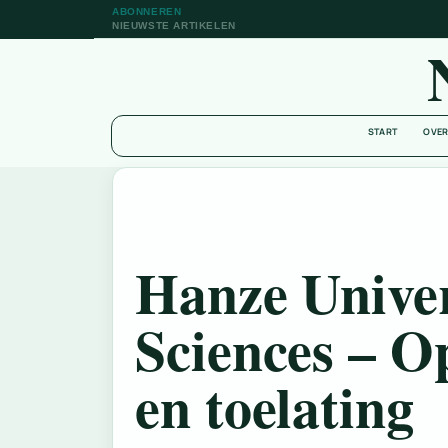
ABONNEREN
NIEUWSTE ARTIKELEN
START
OVER
Hanze Univer
Sciences – O
en toelating