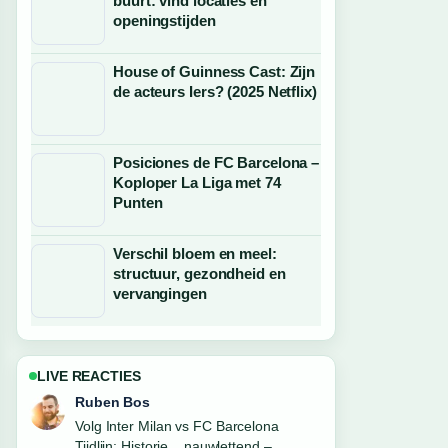
buurt: vind locaties en
openingstijden
House of Guinness Cast: Zijn
de acteurs Iers? (2025 Netflix)
Posiciones de FC Barcelona –
Koploper La Liga met 74
Punten
Verschil bloem en meel:
structuur, gezondheid en
vervangingen
LIVE REACTIES
Sanne Bakker
Nuttige context bij Sem Steijn naar
Feyenoord: transfer, kosten en.... Houd