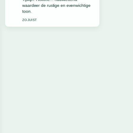
deze live-updates alsjeblieft gaande.
3 MIN GELEDEN