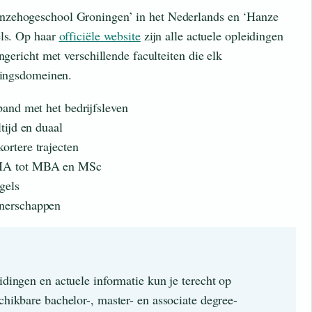
nzehogeschool Groningen’ in het Nederlands en ‘Hanze
els. Op haar
officiële website
zijn alle actuele opleidingen
ngericht met verschillende faculteiten die elk
idingsdomeinen.
band met het bedrijfsleven
tijd en duaal
ortere trajecten
n MA tot MBA en MSc
gels
tnerschappen
idingen en actuele informatie kun je terecht op
schikbare bachelor-, master- en associate degree-