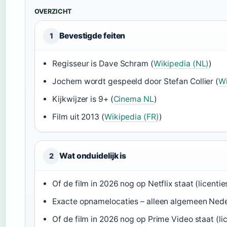
OVERZICHT
Bevestigde feiten
1
Regisseur is Dave Schram (
Wikipedia (NL)
)
Jochem wordt gespeeld door Stefan Collier (
Wi
Kijkwijzer is 9+ (
Cinema NL
)
Film uit 2013 (
Wikipedia (FR)
)
Wat onduidelijk is
2
Of de film in 2026 nog op Netflix staat (licenti
Exacte opnamelocaties – alleen algemeen Ned
Of de film in 2026 nog op Prime Video staat (li