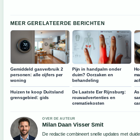
MEER GERELATEERDE BERICHTEN
Gemiddeld gasverbruik 2
Pijn in handpalm onder
Ho
personen: alle cijfers per
duim? Oorzaken en
ma
woning
behandeling
ac
Huizen te koop Duitsland
De Laatste Eer Rijnsburg:
As
grensgebied: gids
rouwadvertenties en
sa
crematiekosten
ca
OVER DE AUTEUR
Milan Daan Visser Smit
De redactie combineert snelle updates met duideli