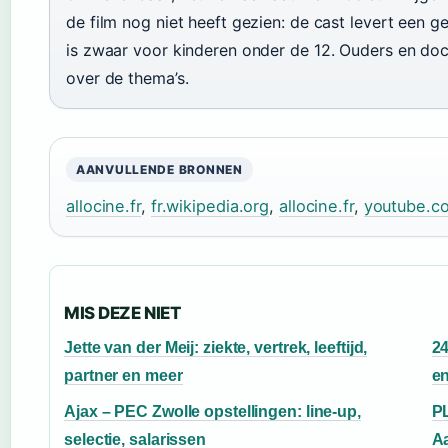
de film nog niet heeft gezien: de cast levert een 
is zwaar voor kinderen onder de 12. Ouders en do
over de thema’s.
AANVULLENDE BRONNEN
allocine.fr
,
fr.wikipedia.org
,
allocine.fr
,
youtube.c
MIS DEZE NIET
Jette van der Meij: ziekte, vertrek, leeftijd,
24
partner en meer
e
Ajax – PEC Zwolle opstellingen: line-up,
PL
selectie, salarissen
A