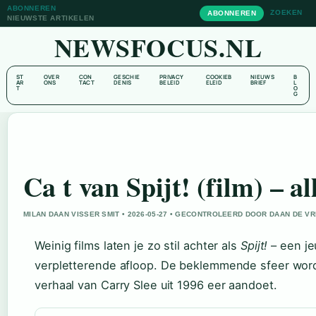
ABONNEREN
ZOEKEN
ABONNEREN
NIEUWSTE ARTIKELEN
NEWSFOCUS.NL
ST
OVER
CON
GESCHIE
PRIVACY
COOKIEB
NIEUWS
B
AR
ONS
TACT
DENIS
BELEID
ELEID
BRIEF
L
T
O
G
Ca t van Spijt! (film) – al
MILAN DAAN VISSER SMIT • 2026-05-27 • GECONTROLEERD DOOR DAAN DE VR
Weinig films laten je zo stil achter als
Spijt!
– een je
verpletterende afloop. De beklemmende sfeer word
verhaal van Carry Slee uit 1996 eer aandoet.