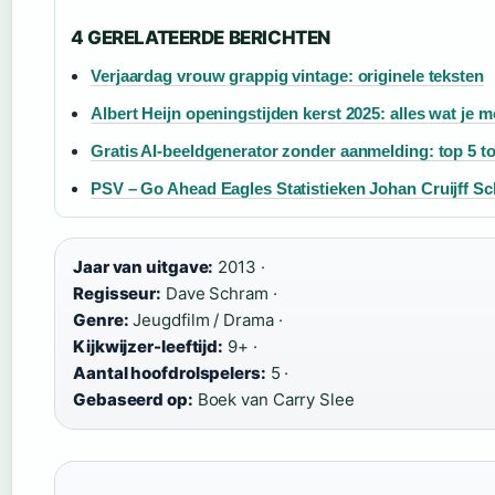
4 GERELATEERDE BERICHTEN
Verjaardag vrouw grappig vintage: originele teksten
Albert Heijn openingstijden kerst 2025: alles wat je 
Gratis AI-beeldgenerator zonder aanmelding: top 5 t
PSV – Go Ahead Eagles Statistieken Johan Cruijff Sc
Jaar van uitgave:
2013 ·
Regisseur:
Dave Schram ·
Genre:
Jeugdfilm / Drama ·
Kijkwijzer-leeftijd:
9+ ·
Aantal hoofdrolspelers:
5 ·
Gebaseerd op:
Boek van Carry Slee