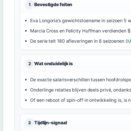
Bevestigde feiten
1
Eva Longoria’s gewichtstoename in seizoen 5 w
Marcia Cross en Felicity Huffman verdienden $3
De serie telt 180 afleveringen in 8 seizoenen (
M
Wat onduidelijk is
2
De exacte salarisverschillen tussen hoofdrolspe
Onderlinge relaties blijven deels privé, ondank
Of een reboot of spin-off in ontwikkeling is, is 
Tijdlijn-signaal
3