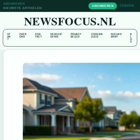
ABONNEREN
ZOEKEN
ABONNEREN
NIEUWSTE ARTIKELEN
NEWSFOCUS.NL
ST
OVER
CON
GESCHIE
PRIVACY
COOKIEB
NIEUWS
B
AR
ONS
TACT
DENIS
BELEID
ELEID
BRIEF
L
T
O
G