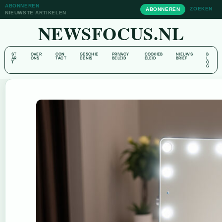
ABONNEREN
ZOEKEN
ABONNEREN
NIEUWSTE ARTIKELEN
NEWSFOCUS.NL
ST
OVER
CON
GESCHIE
PRIVACY
COOKIEB
NIEUWS
B
AR
ONS
TACT
DENIS
BELEID
ELEID
BRIEF
L
T
O
G