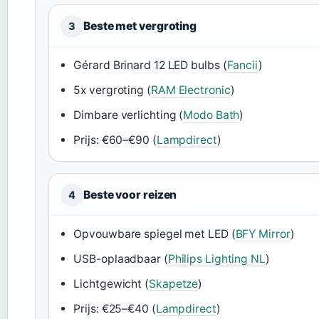
Beste met vergroting
3
Gérard Brinard 12 LED bulbs (
Fancii
)
5x vergroting (
RAM Electronic
)
Dimbare verlichting (
Modo Bath
)
Prijs: €60–€90 (
Lampdirect
)
Beste voor reizen
4
Opvouwbare spiegel met LED (
BFY Mirror
)
USB-oplaadbaar (
Philips Lighting NL
)
Lichtgewicht (
Skapetze
)
Prijs: €25–€40 (
Lampdirect
)