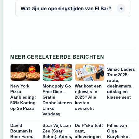
Wat zijn de openingstijden van El Bar?
MEER GERELATEERDE BERICHTEN
Simac Ladies
Tour 2025:
route,
New York
Wat kost een
deelnemers,
Monopoly Go
Pizza
rijbewijs in
uitslag en
Free Dice –
Aanbieding:
2025? Alle
klassement
Gratis
50% Korting
kosten
Dobbelstenen
op 2e Pizza
overzicht
Links
Vandaag
David
Spar Wijk aan
De F*ckulteit:
Films van
Bouman is
Zee (Spar
cast,
Olga
Boer Harm:
Schot): Adres,
afleveringen
Kurylenko: