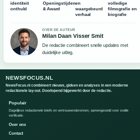
identiteit
Openingstijden
en
volledige
onthuld
& Award
waargebeurd
filmografie en
verhaal
biografie
OVER DE AUTEUR
Milan Daan Visser Smit
De redactie combineert snelle updates met
duidelijke uitleg.
NEWSFOCUS.NL
NewsFocus.nl combineert nieuws, gidsen en analyses in een moderne
redactionele lay-out. Doorlopend bijgewerkt door de redactie.
Populair
Dagelijkse redactionele briefs en vertrouwensbronnen, samengesteld voor snelle
verificatie.
Over ons
Contact