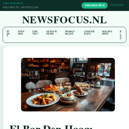
ABONNEREN
ZOEKEN
ABONNEREN
NIEUWSTE ARTIKELEN
NEWSFOCUS.NL
ST
OVER
CON
GESCHIE
PRIVACY
COOKIEB
NIEUWS
B
AR
ONS
TACT
DENIS
BELEID
ELEID
BRIEF
L
T
O
G
El Bar Den Haag: