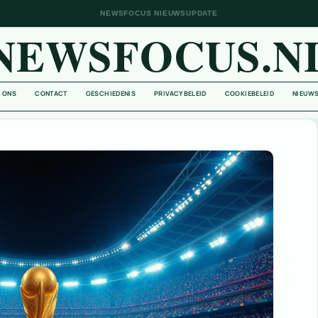
NEWSFOCUS NIEUWSUPDATE
NEWSFOCUS.N
 ONS
CONTACT
GESCHIEDENIS
PRIVACYBELEID
COOKIEBELEID
NIEUWS