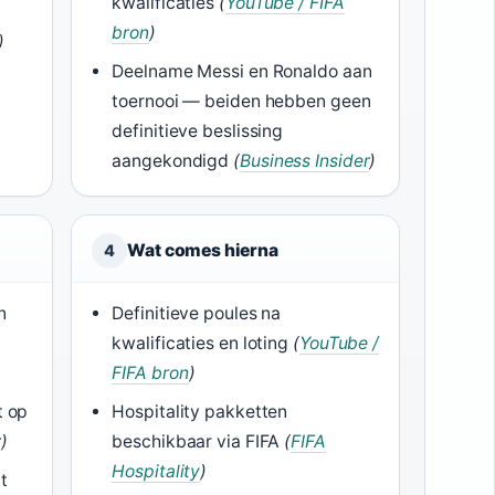
kwalificaties
(
YouTube / FIFA
6
bron
)
)
Deelname Messi en Ronaldo aan
toernooi — beiden hebben geen
definitieve beslissing
aangekondigd
(
Business Insider
)
Wat comes hierna
4
n
Definitieve poules na
kwalificaties en loting
(
YouTube /
FIFA bron
)
t op
Hospitality pakketten
r)
beschikbaar via FIFA
(
FIFA
Hospitality
)
t