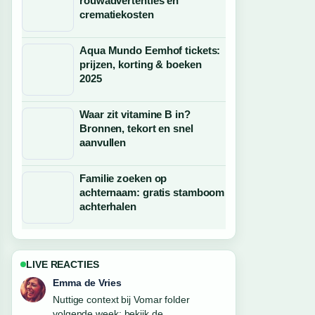
rouwadvertenties en
crematiekosten
Aqua Mundo Eemhof tickets:
prijzen, korting & boeken
2025
Waar zit vitamine B in?
Bronnen, tekort en snel
aanvullen
Familie zoeken op
achternaam: gratis stamboom
achterhalen
LIVE REACTIES
Noah Jansen
De berichtgeving over Podcast Chantal
en Tina: beluisteren, video en... voelt