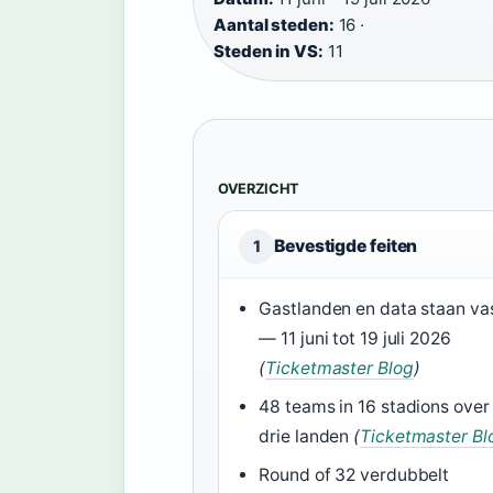
Aantal steden:
16 ·
Steden in VS:
11
OVERZICHT
Bevestigde feiten
1
Gastlanden en data staan va
— 11 juni tot 19 juli 2026
(
Ticketmaster Blog
)
48 teams in 16 stadions over
drie landen
(
Ticketmaster Bl
Round of 32 verdubbelt