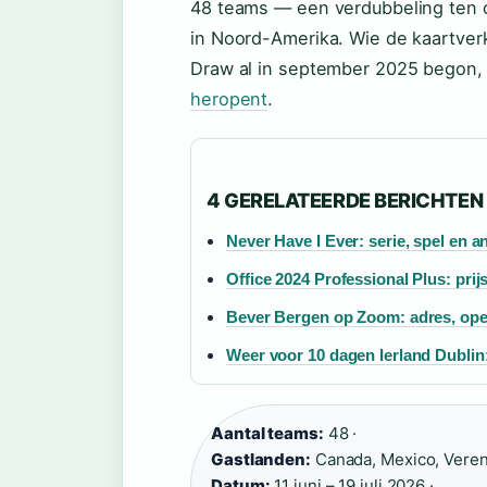
48 teams — een verdubbeling ten o
in Noord-Amerika. Wie de kaartver
Draw al in september 2025 begon,
heropent
.
4 GERELATEERDE BERICHTEN
Never Have I Ever: serie, spel en 
Office 2024 Professional Plus: prijs
Bever Bergen op Zoom: adres, ope
Weer voor 10 dagen Ierland Dublin
Aantal teams:
48 ·
Gastlanden:
Canada, Mexico, Veren
Datum:
11 juni – 19 juli 2026 ·