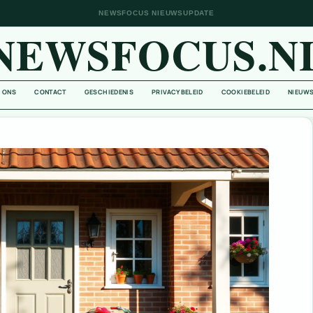
NEWSFOCUS NIEUWSUPDATE
NEWSFOCUS.N
 ONS
CONTACT
GESCHIEDENIS
PRIVACYBELEID
COOKIEBELEID
NIEUWS