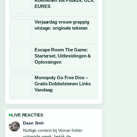
Roemenen via Publi24, OLX,
EURES
Verjaardag vrouw grappig
vintage: originele teksten
Escape Room The Game:
Starterset, Uitbreidingen &
Oplossingen
Monopoly Go Free Dice –
Gratis Dobbelstenen Links
Vandaag
LIVE REACTIES
Milan Visser
De berichtgeving over Podcast Chantal
en Tina: beluisteren, video en... voelt