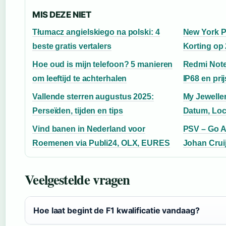
MIS DEZE NIET
Tłumacz angielskiego na polski: 4
New York P
beste gratis vertalers
Korting op 
Hoe oud is mijn telefoon? 5 manieren
Redmi Note
om leeftijd te achterhalen
IP68 en prij
Vallende sterren augustus 2025:
My Jewelle
Perseïden, tijden en tips
Datum, Loca
Vind banen in Nederland voor
PSV – Go A
Roemenen via Publi24, OLX, EURES
Johan Cruij
Veelgestelde vragen
Hoe laat begint de F1 kwalificatie vandaag?