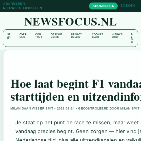
ABONNEREN
ZOEKEN
ABONNEREN
NIEUWSTE ARTIKELEN
NEWSFOCUS.NL
ST
OVER
CON
GESCHIE
PRIVACY
COOKIEB
NIEUWS
B
AR
ONS
TACT
DENIS
BELEID
ELEID
BRIEF
L
T
O
G
Hoe laat begint F1 vanda
starttijden en uitzendinf
MILAN DAAN VISSER SMIT • 2026-06-14 • GECONTROLEERD DOOR MILAN SMIT
Je staat op het punt de race te missen, maar weet n
vandaag precies begint. Geen zorgen — hier vind j
Nederlandse tijd, plus alle uitzendkanalen en valkuile