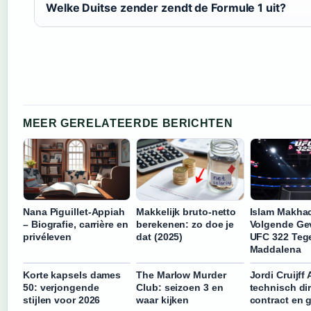
Welke Duitse zender zendt de Formule 1 uit?
MEER GERELATEERDE BERICHTEN
Nana Piguillet-Appiah
Makkelijk bruto-netto
Islam Makha
– Biografie, carrière en
berekenen: zo doe je
Volgende Ge
privéleven
dat (2025)
UFC 322 Tege
Maddalena
Korte kapsels dames
The Marlow Murder
Jordi Cruijff 
50: verjongende
Club: seizoen 3 en
technisch dir
stijlen voor 2026
waar kijken
contract en 