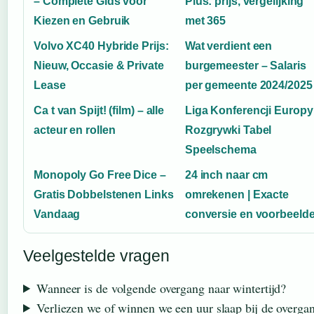
– Complete Gids voor
Plus: prijs, vergelijking
Kiezen en Gebruik
met 365
Volvo XC40 Hybride Prijs:
Wat verdient een
Nieuw, Occasie & Private
burgemeester – Salaris
Lease
per gemeente 2024/2025
Ca t van Spijt! (film) – alle
Liga Konferencji Europy
acteur en rollen
Rozgrywki Tabel
Speelschema
Monopoly Go Free Dice –
24 inch naar cm
Gratis Dobbelstenen Links
omrekenen | Exacte
Vandaag
conversie en voorbeeld
Veelgestelde vragen
Wanneer is de volgende overgang naar wintertijd?
Verliezen we of winnen we een uur slaap bij de overga