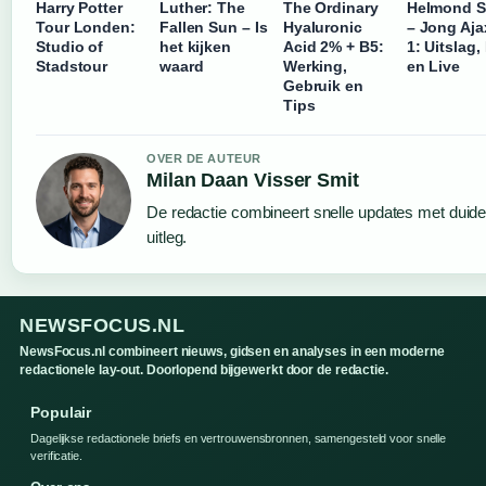
Harry Potter
Luther: The
The Ordinary
Helmond S
Tour Londen:
Fallen Sun – Is
Hyaluronic
– Jong Aja
Studio of
het kijken
Acid 2% + B5:
1: Uitslag,
Stadstour
waard
Werking,
en Live
Gebruik en
Tips
OVER DE AUTEUR
Milan Daan Visser Smit
De redactie combineert snelle updates met duidel
uitleg.
NEWSFOCUS.NL
NewsFocus.nl combineert nieuws, gidsen en analyses in een moderne
redactionele lay-out. Doorlopend bijgewerkt door de redactie.
Populair
Dagelijkse redactionele briefs en vertrouwensbronnen, samengesteld voor snelle
verificatie.