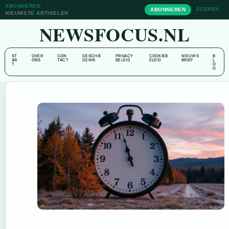
ABONNEREN
ZOEKEN
ABONNEREN
NIEUWSTE ARTIKELEN
NEWSFOCUS.NL
ST
OVER
CON
GESCHIE
PRIVACY
COOKIEB
NIEUWS
B
AR
ONS
TACT
DENIS
BELEID
ELEID
BRIEF
L
T
O
G