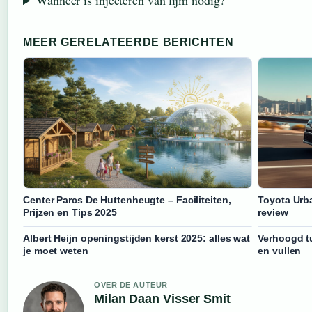
Wanneer is injecteren van lijm nodig?
MEER GERELATEERDE BERICHTEN
Center Parcs De Huttenheugte – Faciliteiten,
Toyota Urba
Prijzen en Tips 2025
review
Albert Heijn openingstijden kerst 2025: alles wat
Verhoogd t
je moet weten
en vullen
OVER DE AUTEUR
Milan Daan Visser Smit