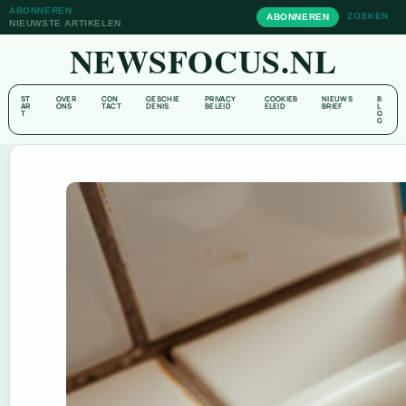
ABONNEREN
ZOEKEN
ABONNEREN
NIEUWSTE ARTIKELEN
NEWSFOCUS.NL
ST
OVER
CON
GESCHIE
PRIVACY
COOKIEB
NIEUWS
B
AR
ONS
TACT
DENIS
BELEID
ELEID
BRIEF
L
T
O
G