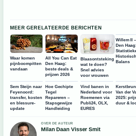
MEER GERELATEERDE BERICHTEN
Willem II
Den Haag
Statistiek
Historisc
Waar komen
All You Can Eat
Blaasontsteking
Balans
pijnboompitten
Den Haag:
wat te doen?
vandaan
beste deals &
Snel advies
prijzen 2026
voor vrouwen
Sem Steijn naar
Hoe Gechipte
Vind banen in
Kerstbru
Feyenoord:
Tegel
Nederland voor
Van der V
transfer, kosten
Repareren –
Roemenen via
2025: prij
en blessure-
Stapsgewijze
Publi24, OLX,
duur & lo
update
Handleiding
EURES
OVER DE AUTEUR
Milan Daan Visser Smit