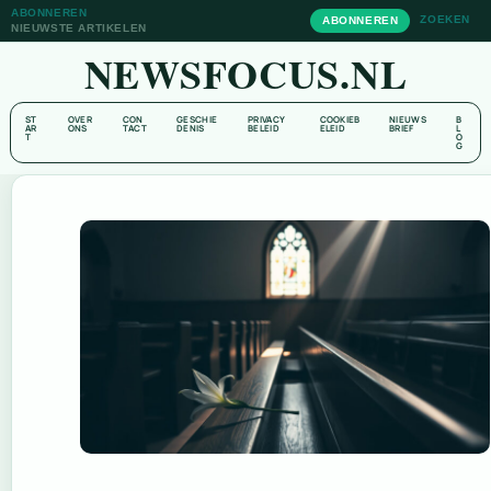
ABONNEREN
ZOEKEN
ABONNEREN
NIEUWSTE ARTIKELEN
NEWSFOCUS.NL
ST
OVER
CON
GESCHIE
PRIVACY
COOKIEB
NIEUWS
B
AR
ONS
TACT
DENIS
BELEID
ELEID
BRIEF
L
T
O
G