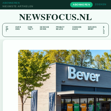
ABONNEREN
ZOEKEN
ABONNEREN
NIEUWSTE ARTIKELEN
NEWSFOCUS.NL
ST
OVER
CON
GESCHIE
PRIVACY
COOKIEB
NIEUWS
B
AR
ONS
TACT
DENIS
BELEID
ELEID
BRIEF
L
T
O
G