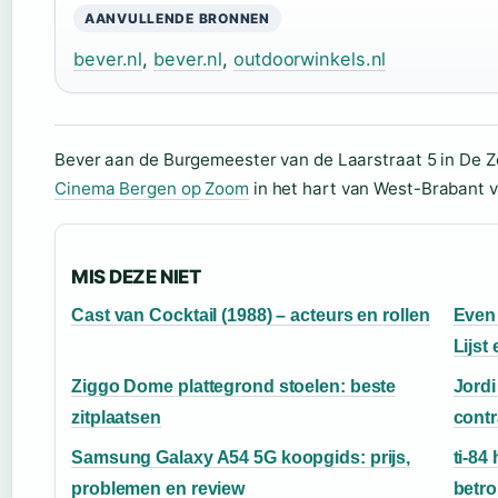
AANVULLENDE BRONNEN
bever.nl
,
bever.nl
,
outdoorwinkels.nl
Bever aan de Burgemeester van de Laarstraat 5 in De Ze
Cinema Bergen op Zoom
in het hart van West-Brabant v
MIS DEZE NIET
Cast van Cocktail (1988) – acteurs en rollen
Even
Lijst
Ziggo Dome plattegrond stoelen: beste
Jordi
zitplaatsen
contr
Samsung Galaxy A54 5G koopgids: prijs,
ti-84
problemen en review
betro