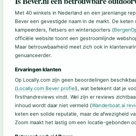
Is Bever.nl een betrouwbare outdoor
Met 40 winkels in Nederland en een jarenlange rep
Bever een gevestigde naam in de markt. De keten r
kampeerders, fietsers en wintersporters (
BergenOp
officiële website toont een gestroomlijnde webshop
Maar betrouwbaarheid meet zich ook in klantervar
genuanceerder.
Ervaringen klanten
Op Locally.com zijn geen beoordelingen beschikb
(
Locally.com Bever profiel
), wat betekent dat je vo
firsthandreviews vindt. Wel zijn er reviews zichtb
inhoud wordt daar niet vermeld (
Wanderboat.ai rev
keten een solide reputatie, maar de afwezigheid v
Zoom maakt het lastig om een locatie-gebonden oor